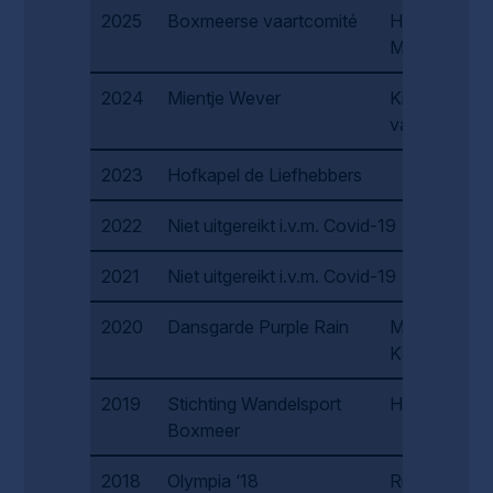
2025
Boxmeerse vaartcomité
Harrie en
Minie Pluk
2024
Mientje Wever
Kitty lelie-
van Raaf
2023
Hofkapel de Liefhebbers
2022
Niet uitgereikt i.v.m. Covid-19
2021
Niet uitgereikt i.v.m. Covid-19
2020
Dansgarde Purple Rain
Marietje
Kampen
2019
Stichting Wandelsport
Henk Thuis
Boxmeer
2018
Olympia ‘18
Ruud