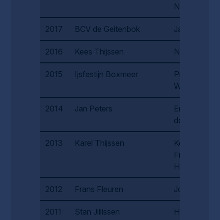
Nabuurs
2017
BCV de Geitenbok
Jan Arts
2016
Kees Thijssen
Nelly Nabbe
2015
Ijsfestijn Boxmeer
Piet
Walboomers
2014
Jan Peters
Emilie van
der Heijden
2013
Karel Thijssen
Koster
Frans
Hilckman
2012
Frans Fleuren
Joep Dings
2011
Stan Jillissen
Harrie Valk