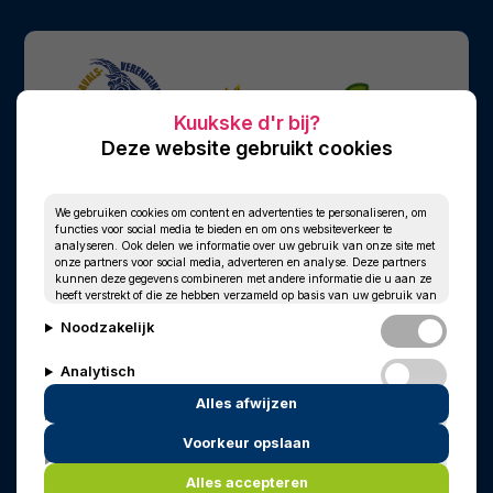
Deze website gebruikt cookies
We gebruiken cookies om content en advertenties te personaliseren, om
functies voor social media te bieden en om ons websiteverkeer te
analyseren. Ook delen we informatie over uw gebruik van onze site met
onze partners voor social media, adverteren en analyse. Deze partners
kunnen deze gegevens combineren met andere informatie die u aan ze
heeft verstrekt of die ze hebben verzameld op basis van uw gebruik van
hun services.
Noodzakelijk
Analytisch
Alles afwijzen
Personalisatie
Voorkeur opslaan
© 2010 - 2026
Privacy
Cookies
Marketing
In memoriam
Wim Kersten
Alles accepteren