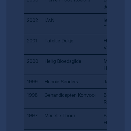
de Wildt
2002
I.V.N.
Ietje
Tillemans
2001
Tafeltje Dekje
Harrie
Verblakt
2000
Heilig Bloedsgilde
Mevrouw
Hendriks
1999
Hennie Sanders
Jan Philips
1998
Gehandicapten Konvooi
Billa van
Raaij
1997
Marietje Thorn
Ben
Hofman