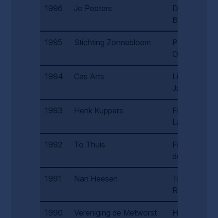
1996
Jo Peeters
Diny van
Boekholt
1995
Stichting Zonnebloem
Piet van
Oorschot
1994
Cas Arts
Lies
Janssen
1993
Henk Kuppers
Frans
Lamee
1992
To Thuis
Frans van
de Weijer
1991
Nan Heesen
Truus
Remmen
1990
Vereniging de Metworst
Henk Thuis