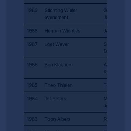
1989
Stichting Wieler
Grada
evenement
Janssen
1988
Herman Wientjes
Jan Veld
1987
Loet Wever
Stien van
Dam
1986
Ben Klabbers
An de
Kanter
1985
Theo Thielen
Toon Moors
1984
Jef Peters
Mark van
der Heyden
1983
Toon Albers
Riet Edens