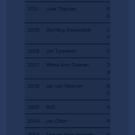
2010
Loek Thijssen
Riek
Bernards
2009
Stichting Sneeuwbal
Chris
Hendriks
2008
Jan Tunnesen
Ger Verdijk
2007
Wilma Arts-Daanen
Truus van
den Brand
2006
Jan van Neerven
Broeder
Olijn
2005
BVE
Wim Verberk
2004
Jac Otten
Marie Veld
2003
Tien en Toos Roelofs
Ernst & Joke