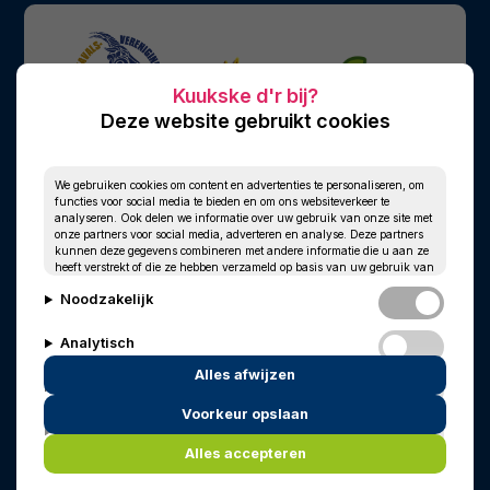
Deze website gebruikt cookies
We gebruiken cookies om content en advertenties te personaliseren, om
functies voor social media te bieden en om ons websiteverkeer te
analyseren. Ook delen we informatie over uw gebruik van onze site met
onze partners voor social media, adverteren en analyse. Deze partners
kunnen deze gegevens combineren met andere informatie die u aan ze
heeft verstrekt of die ze hebben verzameld op basis van uw gebruik van
hun services.
Noodzakelijk
Analytisch
Alles afwijzen
Personalisatie
Voorkeur opslaan
© 2010 - 2026
Privacy
Cookies
Marketing
In memoriam
Wim Kersten
Alles accepteren
Powered by