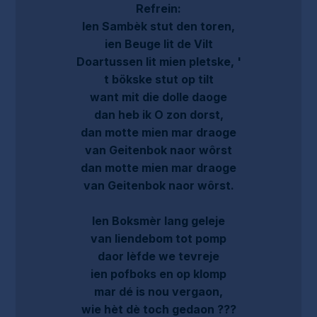
Refrein:
Ien Sambèk stut den toren,
ien Beuge lit de Vilt
Doartussen lit mien pletske, '
t bökske stut op tilt
want mit die dolle daoge
dan heb ik O zon dorst,
dan motte mien mar draoge
van Geitenbok naor wôrst
dan motte mien mar draoge
van Geitenbok naor wôrst.
Ien Boksmèr lang geleje
van liendebom tot pomp
daor lèfde we tevreje
ien pofboks en op klomp
mar dé is nou vergaon,
wie hèt dè toch gedaon ???