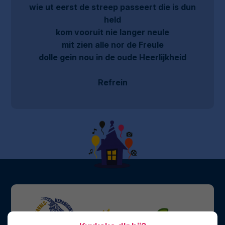
wie ut eerst de streep passeert die is dun
held
kom vooruit nie langer neule
mit zien alle nor de Freule
dolle gein nou in de oude Heerlijkheid
Refrein