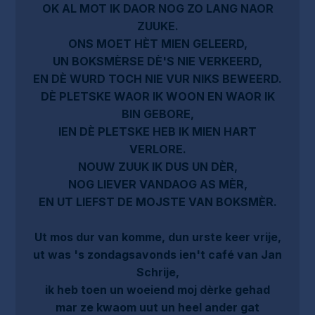
OK AL MOT IK DAOR NOG ZO LANG NAOR
ZUUKE.
ONS MOET HÈT MIEN GELEERD,
UN BOKSMÈRSE DÈ'S NIE VERKEERD,
EN DÈ WURD TOCH NIE VUR NIKS BEWEERD.
DÈ PLETSKE WAOR IK WOON EN WAOR IK
BIN GEBORE,
IEN DÈ PLETSKE HEB IK MIEN HART
VERLORE.
NOUW ZUUK IK DUS UN DÈR,
NOG LIEVER VANDAOG AS MÈR,
EN UT LIEFST DE MOJSTE VAN BOKSMÈR.
Ut mos dur van komme, dun urste keer vrije,
ut was 's zondagsavonds ien't café van Jan
Schrije,
ik heb toen un woeiend moj dèrke gehad
mar ze kwaom uut un heel ander gat