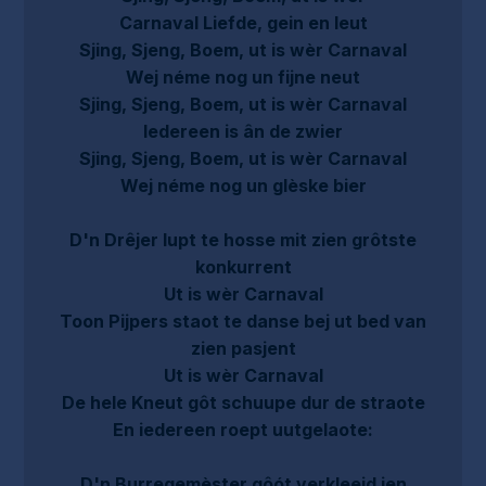
Carnaval Liefde, gein en leut
Sjing, Sjeng, Boem, ut is wèr Carnaval
Wej néme nog un fijne neut
Sjing, Sjeng, Boem, ut is wèr Carnaval
Iedereen is ân de zwier
Sjing, Sjeng, Boem, ut is wèr Carnaval
Wej néme nog un glèske bier
D'n Drêjer lupt te hosse mit zien grôtste
konkurrent
Ut is wèr Carnaval
Toon Pijpers staot te danse bej ut bed van
zien pasjent
Ut is wèr Carnaval
De hele Kneut gôt schuupe dur de straote
En iedereen roept uutgelaote:
D'n Burregemèster gôót verkleejd ien