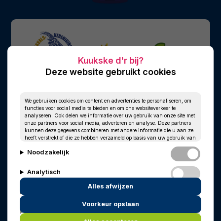
Deze website gebruikt cookies
We gebruiken cookies om content en advertenties te personaliseren, om
functies voor social media te bieden en om ons websiteverkeer te
analyseren. Ook delen we informatie over uw gebruik van onze site met
onze partners voor social media, adverteren en analyse. Deze partners
kunnen deze gegevens combineren met andere informatie die u aan ze
heeft verstrekt of die ze hebben verzameld op basis van uw gebruik van
hun services.
Noodzakelijk
Analytisch
Alles afwijzen
Personalisatie
Voorkeur opslaan
© 2010 - 2026
Privacy
Cookies
Marketing
In memoriam
Wim Kersten