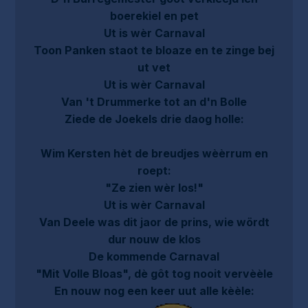
boerekiel en pet
Ut is wèr Carnaval
Toon Panken staot te bloaze en te zinge bej
ut vet
Ut is wèr Carnaval
Van 't Drummerke tot an d'n Bolle
Ziede de Joekels drie daog holle:
Wim Kersten hèt de breudjes wèèrrum en
roept:
"Ze zien wèr los!"
Ut is wèr Carnaval
Van Deele was dit jaor de prins, wie wördt
dur nouw de klos
De kommende Carnaval
"Mit Volle Bloas", dè gôt tog nooit vervèèle
En nouw nog een keer uut alle kèèle: