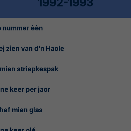
1992-1993
e nummer èèn
j zien van d'n Haole
 mien striepkespak
ne keer per jaor
 hef mien glas
ne keer olé