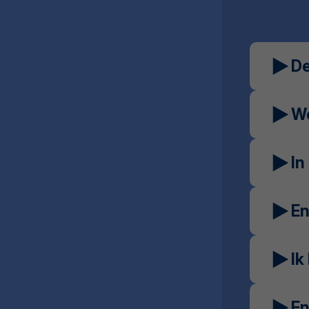
D
We
In
En
Ik
En