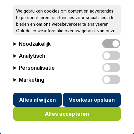
We gebruiken cookies om content en advertenties
te personaliseren, om functies voor social media te
bieden en om ons websiteverkeer te analyseren.
Ook delen we informatie over uw gebruik van onze
site met onze partners voor social media, adverteren
Noodzakelijk
en analyse. Deze partners kunnen deze gegevens
combineren met andere informatie die u aan ze heeft
Analytisch
verstrekt of die ze hebben verzameld op basis van
uw gebruik van hun services.
Personalisatie
Marketing
Alles afwijzen
Voorkeur opslaan
Alles accepteren
ivacy
Cookies
In memoriam
Wim Kersten