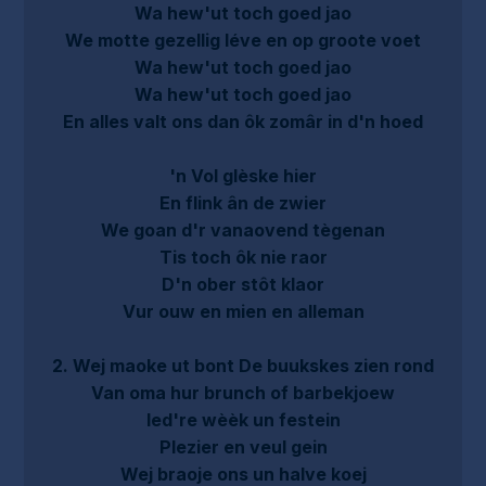
Wa hew'ut toch goed jao
We motte gezellig léve en op groote voet
Wa hew'ut toch goed jao
Wa hew'ut toch goed jao
En alles valt ons dan ôk zomâr in d'n hoed
'n Vol glèske hier
En flink ân de zwier
We goan d'r vanaovend tègenan
Tis toch ôk nie raor
D'n ober stôt klaor
Vur ouw en mien en alleman
2. Wej maoke ut bont De buukskes zien rond
Van oma hur brunch of barbekjoew
Ied're wèèk un festein
Plezier en veul gein
Wej braoje ons un halve koej