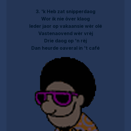
3. 'k Heb zat snipperdaog
Wor ik nie ôver klaog
Ieder jaor op vakaansie wèr olé
Vastenaovend wèr vrèj
Drie daog op 'n rèj
Dan heurde oaveral in 't café