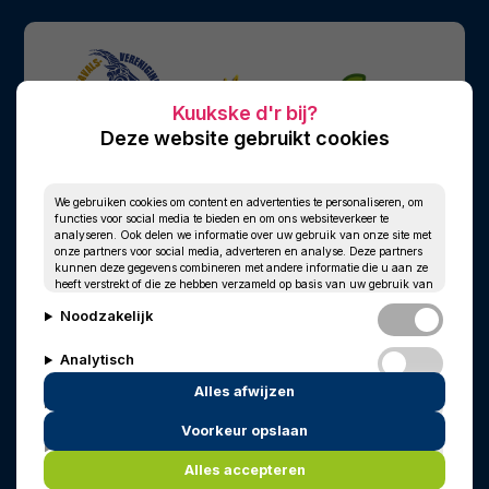
Deze website gebruikt cookies
We gebruiken cookies om content en advertenties te personaliseren, om
functies voor social media te bieden en om ons websiteverkeer te
analyseren. Ook delen we informatie over uw gebruik van onze site met
onze partners voor social media, adverteren en analyse. Deze partners
kunnen deze gegevens combineren met andere informatie die u aan ze
heeft verstrekt of die ze hebben verzameld op basis van uw gebruik van
hun services.
Noodzakelijk
Analytisch
Alles afwijzen
Personalisatie
Voorkeur opslaan
© 2010 - 2026
Privacy
Cookies
Marketing
In memoriam
Wim Kersten
Alles accepteren
Powered by