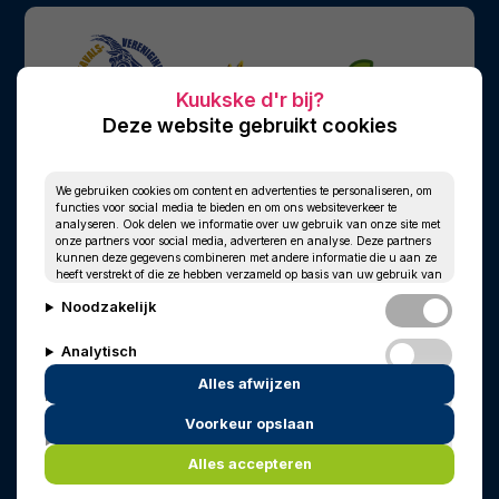
Deze website gebruikt cookies
We gebruiken cookies om content en advertenties te personaliseren, om
functies voor social media te bieden en om ons websiteverkeer te
analyseren. Ook delen we informatie over uw gebruik van onze site met
onze partners voor social media, adverteren en analyse. Deze partners
kunnen deze gegevens combineren met andere informatie die u aan ze
heeft verstrekt of die ze hebben verzameld op basis van uw gebruik van
hun services.
Noodzakelijk
Analytisch
Alles afwijzen
Personalisatie
Voorkeur opslaan
© 2010 - 2026
Privacy
Cookies
Marketing
In memoriam
Wim Kersten
Alles accepteren
Powered by