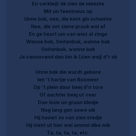
En verkleijt dè zien de meeste
Mit un feestneus op
Unne bok, nee, die kent gin schamte
Nee, die zet ziene pruuk wel af
En ge heurt um van wiet al zinge
Wanne bok, Geitenbok, wanne bok
Geitenbok, wanne bok
Ja vanoavend dan bin ik (zien wej) d'r ok
Unne bok die wurdt gebore
Ien 't hartje van Boxmeer
Op 't plein daor beej d'n tore
Of aachter beej ut veer
Dan issie un gruun bledje
Nog lang gen aowe sik
Hij haowt zo van zien stedje
Hij vient ut hier wel ammol dike mik
Ta, ta, ta, ta, etc.