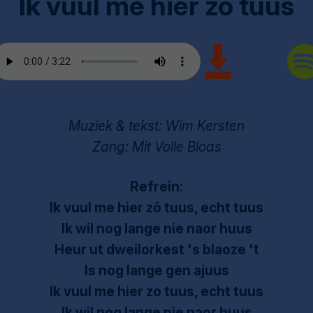
Ik vuul me hier zo tuus
Muziek & tekst: Wim Kersten
Zang: Mit Volle Bloas
Refrein:
Ik vuul me hier zô tuus, echt tuus
Ik wil nog lange nie naor huus
Heur ut dweilorkest 's blaoze 't
Is nog lange gen ajuus
Ik vuul me hier zo tuus, echt tuus
Ik wil nog lange nie naor huus