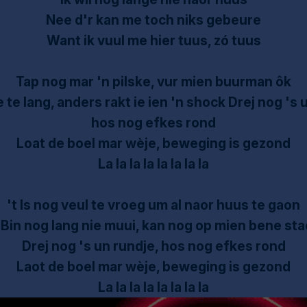
Nee d'r kan me toch niks gebeure
Want ik vuul me hier tuus, zó tuus
Tap nog mar 'n pilske, vur mien buurman ôk
e te lang, anders rakt ie ien 'n shock Drej nog 's 
hos nog efkes rond
Loat de boel mar wèje, beweging is gezond
La la la la la la la la
't Is nog veul te vroeg um al naor huus te gaon
 Bin nog lang nie muui, kan nog op mien bene st
Drej nog 's un rundje, hos nog efkes rond
Laot de boel mar wèje, beweging is gezond
La la la la la la la la