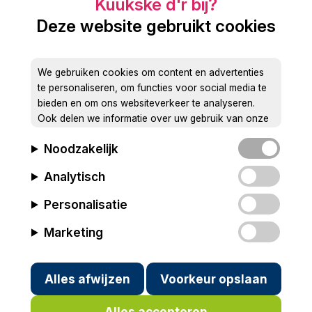
Deze website gebruikt cookies
We gebruiken cookies om content en advertenties
te personaliseren, om functies voor social media te
bieden en om ons websiteverkeer te analyseren.
Ook delen we informatie over uw gebruik van onze
site met onze partners voor social media, adverteren
Noodzakelijk
en analyse. Deze partners kunnen deze gegevens
combineren met andere informatie die u aan ze heeft
Analytisch
verstrekt of die ze hebben verzameld op basis van
uw gebruik van hun services.
Personalisatie
Marketing
Alles afwijzen
Voorkeur opslaan
Alles accepteren