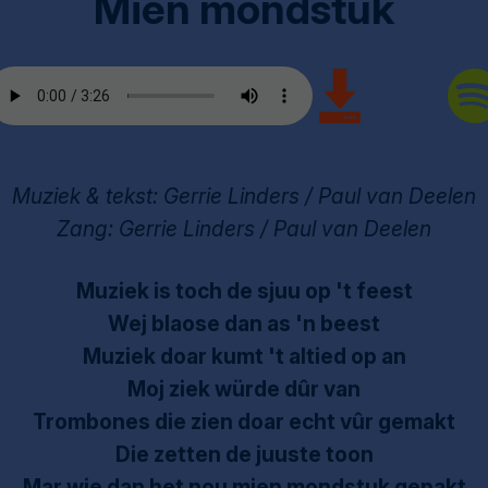
Mien mondstuk
Muziek & tekst: Gerrie Linders / Paul van Deelen
Zang: Gerrie Linders / Paul van Deelen
Muziek is toch de sjuu op 't feest
Wej blaose dan as 'n beest
Muziek doar kumt 't altied op an
Moj ziek würde dûr van
Trombones die zien doar echt vûr gemakt
Die zetten de juuste toon
Mar wie dan het nou mien mondstuk gepakt