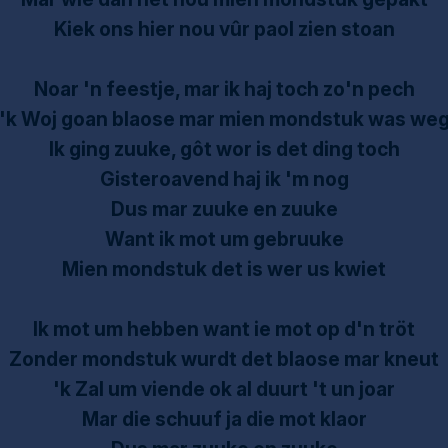
Kiek ons hier nou vûr paol zien stoan
Noar 'n feestje, mar ik haj toch zo'n pech
'k Woj goan blaose mar mien mondstuk was we
Ik ging zuuke, gôt wor is det ding toch
Gisteroavend haj ik 'm nog
Dus mar zuuke en zuuke
Want ik mot um gebruuke
Mien mondstuk det is wer us kwiet
Ik mot um hebben want ie mot op d'n tröt
Zonder mondstuk wurdt det blaose mar kneut
'k Zal um viende ok al duurt 't un joar
Mar die schuuf ja die mot klaor