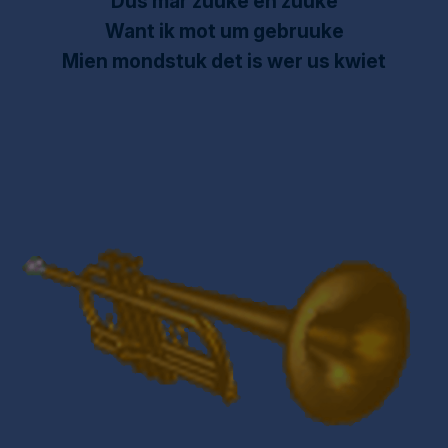
Dus mar zuuke en zuuke
Want ik mot um gebruuke
Mien mondstuk det is wer us kwiet