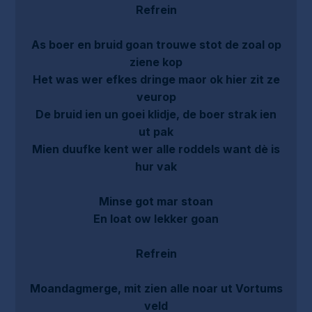
Refrein
As boer en bruid goan trouwe stot de zoal op
ziene kop
Het was wer efkes dringe maor ok hier zit ze
veurop
De bruid ien un goei klidje, de boer strak ien
ut pak
Mien duufke kent wer alle roddels want dè is
hur vak
Minse got mar stoan
En loat ow lekker goan
Refrein
Moandagmerge, mit zien alle noar ut Vortums
veld