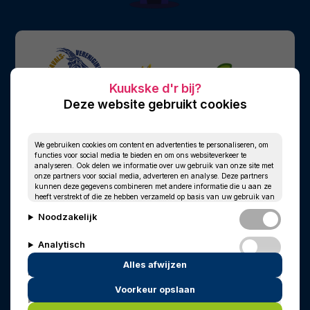
Deze website gebruikt cookies
We gebruiken cookies om content en advertenties te personaliseren, om
functies voor social media te bieden en om ons websiteverkeer te
analyseren. Ook delen we informatie over uw gebruik van onze site met
onze partners voor social media, adverteren en analyse. Deze partners
kunnen deze gegevens combineren met andere informatie die u aan ze
heeft verstrekt of die ze hebben verzameld op basis van uw gebruik van
hun services.
Noodzakelijk
Analytisch
Alles afwijzen
Personalisatie
Voorkeur opslaan
© 2010 - 2026
Privacy
Cookies
Marketing
In memoriam
Wim Kersten