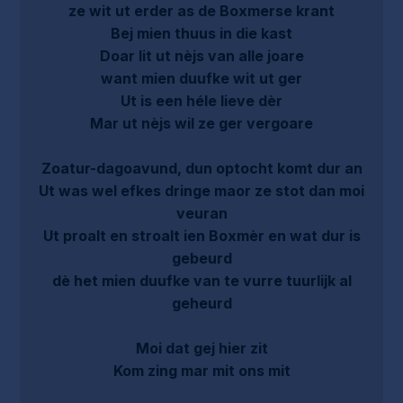
ze wit ut erder as de Boxmerse krant
Bej mien thuus in die kast
Doar lit ut nèjs van alle joare
want mien duufke wit ut ger
Ut is een héle lieve dèr
Mar ut nèjs wil ze ger vergoare
Zoatur-dagoavund, dun optocht komt dur an
Ut was wel efkes dringe maor ze stot dan moi
veuran
Ut proalt en stroalt ien Boxmèr en wat dur is
gebeurd
dè het mien duufke van te vurre tuurlijk al
geheurd
Moi dat gej hier zit
Kom zing mar mit ons mit