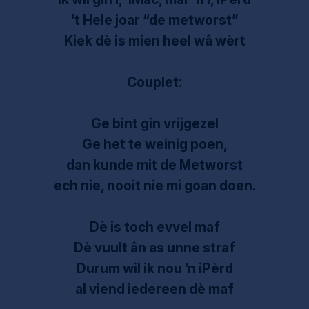
’t Hele joar “de metworst”
Kiek dè is mien heel wâ wèrt
Couplet:
Ge bint gin vrijgezel
Ge het te weinig poen,
dan kunde mit de Metworst
ech nie, nooit nie mi goan doen.
Dè is toch evvel maf
Dè vuult ân as unne straf
Durum wil ik nou ’n iPèrd
al viend iedereen dè maf