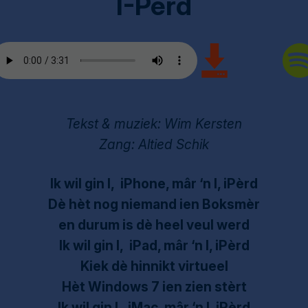
I-Pèrd
Tekst & muziek: Wim Kersten
Zang: Altied Schik
Ik wil gin I, iPhone, mâr ‘n I, iPèrd
Dè hèt nog niemand ien Boksmèr
en durum is dè heel veul werd
Ik wil gin I, iPad, mâr ‘n I, iPèrd
Kiek dè hinnikt virtueel
Hèt Windows 7 ien zien stèrt
Ik wil gin I, iMac, mâr ‘n I, iPèrd