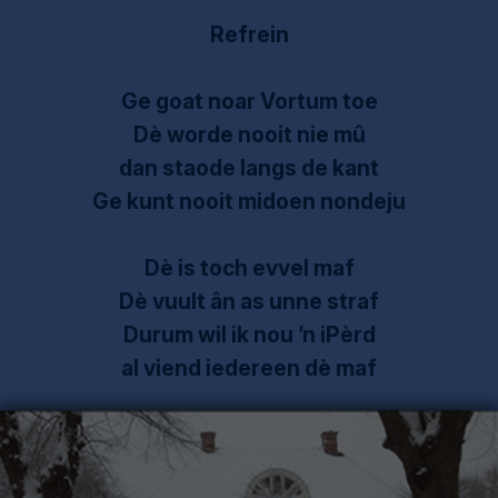
Refrein
Ge goat noar Vortum toe
Dè worde nooit nie mû
dan staode langs de kant
Ge kunt nooit midoen nondeju
Dè is toch evvel maf
Dè vuult ân as unne straf
Durum wil ik nou ’n iPèrd
al viend iedereen dè maf