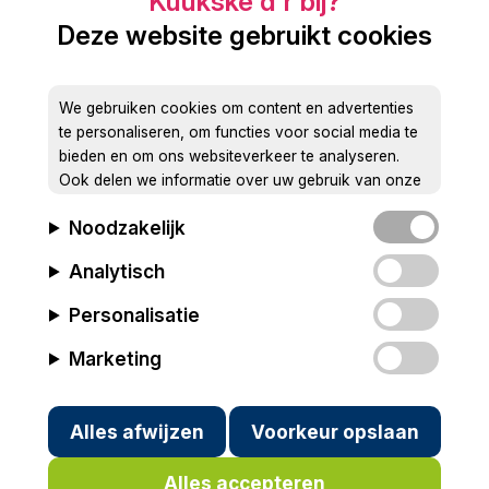
Deze website gebruikt cookies
We gebruiken cookies om content en advertenties
te personaliseren, om functies voor social media te
bieden en om ons websiteverkeer te analyseren.
Ook delen we informatie over uw gebruik van onze
site met onze partners voor social media, adverteren
Noodzakelijk
en analyse. Deze partners kunnen deze gegevens
combineren met andere informatie die u aan ze heeft
Analytisch
verstrekt of die ze hebben verzameld op basis van
uw gebruik van hun services.
Personalisatie
Marketing
Alles afwijzen
Voorkeur opslaan
Alles accepteren