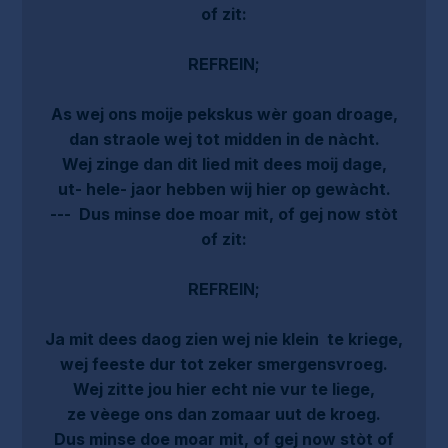
of zit:
REFREIN;
As wej ons moije pekskus wèr goan droage,
dan straole wej tot midden in de nàcht.
Wej zinge dan dit lied mit dees moij dage,
ut- hele- jaor hebben wij hier op gewàcht.
--- Dus minse doe moar mit, of gej now stòt
of zit:
REFREIN;
Ja mit dees daog zien wej nie klein te kriege,
wej feeste dur tot zeker smergensvroeg.
Wej zitte jou hier echt nie vur te liege,
ze vèege ons dan zomaar uut de kroeg.
Dus minse doe moar mit, of gej now stòt of