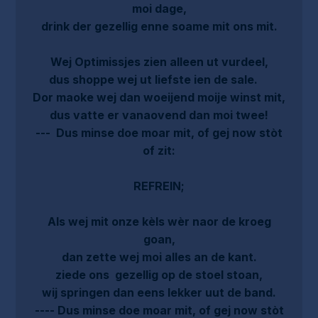
moi dage,
drink der gezellig enne soame mit ons mit.
Wej Optimissjes zien alleen ut vurdeel,
dus shoppe wej ut liefste ien de sale.
Dor maoke wej dan woeijend moije winst mit,
dus vatte er vanaovend dan moi twee!
--- Dus minse doe moar mit, of gej now stòt
of zit:
REFREIN;
Als wej mit onze kèls wèr naor de kroeg
goan,
dan zette wej moi alles an de kant.
ziede ons gezellig op de stoel stoan,
wij springen dan eens lekker uut de band.
---- Dus minse doe moar mit, of gej now stòt