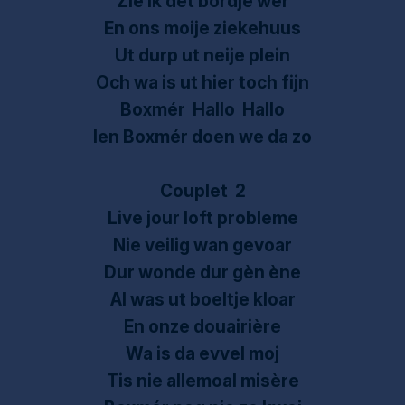
Zie ik det bordje wer
En ons moije ziekehuus
Ut durp ut neije plein
Och wa is ut hier toch fijn
Boxmér Hallo Hallo
Ien Boxmér doen we da zo
Couplet 2
Live jour loft probleme
Nie veilig wan gevoar
Dur wonde dur gèn ène
Al was ut boeltje kloar
En onze douairière
Wa is da evvel moj
Tis nie allemoal misère