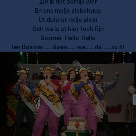
Zie ik det bordje wer
En ons moije ziekehuus
Ut durp ut neije plein
Och wa is ut hier toch fijn
Boxmér Hallo Hallo
Ien Boxmér….. doen….. we….. da….. zo !!!