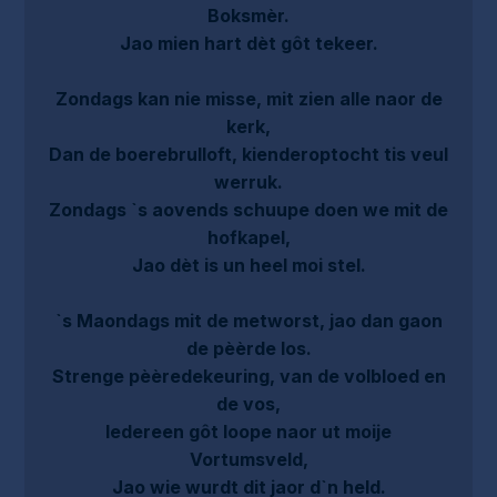
Boksmèr.
Jao mien hart dèt gôt tekeer.
Zondags kan nie misse, mit zien alle naor de
kerk,
Dan de boerebrulloft, kienderoptocht tis veul
werruk.
Zondags `s aovends schuupe doen we mit de
hofkapel,
Jao dèt is un heel moi stel.
`s Maondags mit de metworst, jao dan gaon
de pèèrde los.
Strenge pèèredekeuring, van de volbloed en
de vos,
Iedereen gôt loope naor ut moije
Vortumsveld,
Jao wie wurdt dit jaor d`n held.