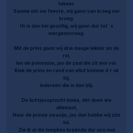
tekeer.
Saome mit ow feeste, wij gaon van kroeg nar
kroeg.
Ut is dan kei gezellig, wij gaon dur tot `s
mergensvroeg.
Mit de prins gaon wij drie daoge lekker an de
rol,
Ien de polonaise, jao de zaal die zit moi vol.
Kiek de prins en raod van elluf komme d`r ok
bij,
Iedereen die is dan blij.
De lichtjesoptocht kieke, dèt doen we
allemaol,
Naor de prinse zwaoije, jao dan hebbe wij zôn
lol.
Zie ik al die lempkes bràànde dur ons moi