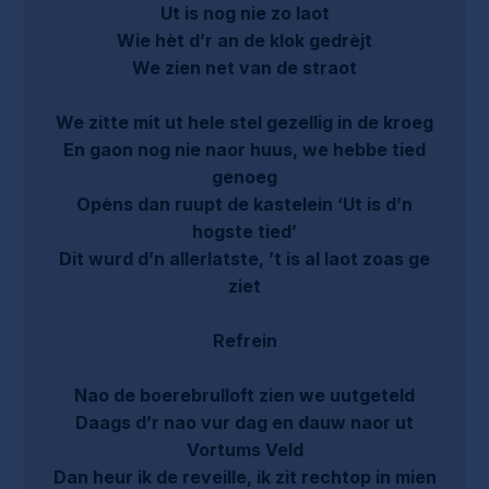
Ut is nog nie zo laot
Wie hèt d’r an de klok gedrèjt
We zien net van de straot
We zitte mit ut hele stel gezellig in de kroeg
En gaon nog nie naor huus, we hebbe tied
genoeg
Opèns dan ruupt de kastelein ‘Ut is d’n
hogste tied’
Dit wurd d’n allerlatste, ’t is al laot zoas ge
ziet
Refrein
Nao de boerebrulloft zien we uutgeteld
Daags d’r nao vur dag en dauw naor ut
Vortums Veld
Dan heur ik de reveille, ik zit rechtop in mien