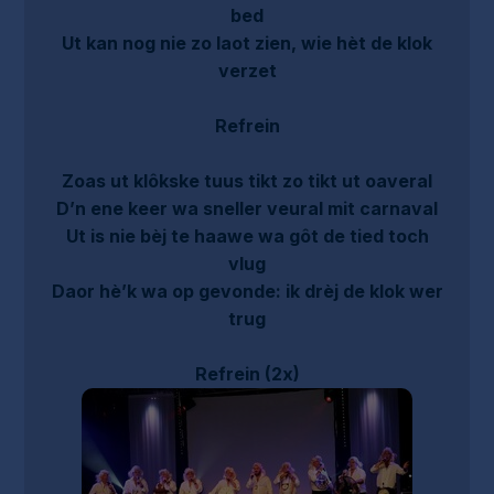
bed
Ut kan nog nie zo laot zien, wie hèt de klok
verzet
Refrein
Zoas ut klôkske tuus tikt zo tikt ut oaveral
D’n ene keer wa sneller veural mit carnaval
Ut is nie bèj te haawe wa gôt de tied toch
vlug
Daor hè’k wa op gevonde: ik drèj de klok wer
trug
Refrein (2x)