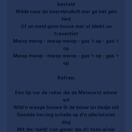
besteld
Wilde naor de boerebrulluft mar ge hèt gen
tied
Of un meid gaon kusse mar ut bliekt un
travestiet
Mwop mwop - mwop mwop - gas ‘r op - gas ‘r
op
Mwop mwop - mwop mwop - gas ‘r op - gas ‘r
op
Refrein
Eén tip vur de ruiter die de Metworst winne
wil
Wild’n waoge bouwe lit de bouw un tiedje stil
Gaodde herring schelle op d’n allerlatsten
dag
Mit die ‘meid’ van gister die d’r toen al nie