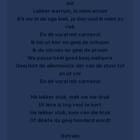
wit
Lekker werrum, in mien errum
A’k ow in de oge kiek, ja dan vuul ik mien zo
riek
En dè vural mit carnaval
Ik bin ut bier en geej de schuum
Ik de citroen en geej de pruum
We passe héél goed beej mekaore
Geej bint de allermoiste dèr van de stuw tot
an ut vèr
En dè vural mit carnaval
Hé lekker stuk, mak ow nie druk
Ut lève is tog veul te kort
Hé lekker stuk, kom van die kruk
Of dinkte da geej honderd wordt
Refrein