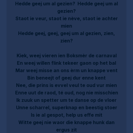
Hedde geej um al gezien? Hedde geej um al
gezien?
Staot ie veur, staot ie nève, staot ie achter
mien
Hedde geej, geej, geej um al gezien, zien,
zien?
Kiek, weej vieren ien Boksmèr de carnaval
En weej willen flink tekeer gaon op het bal
Mar weej misse an ons èrm un knappe vent
Bin beneejt of geej dur enne kent
Nee, die prins is evvel veul te oud vur mien
Enne uut de raod, té oud, nog nie misschien
Ik zuuk un spetter um te danse op de vloer
Unne scharrel, superknap en beestig stoer
Is ie al gespot, help us effe mit
Witte geej nie waor die knappe hunk dan
ergus zit