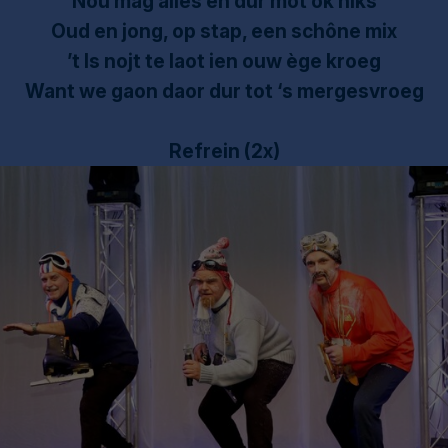
Nou mag alles en dur mot ôk niks
Oud en jong, op stap, een schône mix
’t Is nojt te laot ien ouw ège kroeg
Want we gaon daor dur tot ‘s mergesvroeg
Refrein (2x)