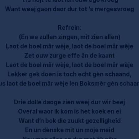
Want weej gaon daor dur tot ‘s mergesvroeg
Refrein:
(En we zullen zingen, mit zien allen)
Laot de boel mâr wèje, laot de boel mâr wèje
Zet ouw zurge effe ân de kaant
Laot de boel mâr wèje, laot de boel mâr wèje
Lekker gek doen is toch echt gèn schaand,
us laot de boel mâr wèje Ien Boksmèr gèn schaa
Drie dolle daoge zien weej dur wir beej
Overal waor ik kom is het koek en ei
Want d’n bok die zuukt gezelligheid
En un dènske mit un moje meid