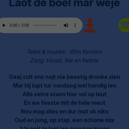
Laot de boel mar wèje
Tekst & muziek: Wim Kersten
Zang: Haost, Nie en Netnie
Geej zult ons nojt nie beestig dronke zien
Mar hij lupt tur vandaog wel hendig ien
Alle seine staon hier vol op leut
En we feeste mit de hele meut
Nou mag alles en dur mot ok niks
Oud en jong, op stap, een schone mix
’t Is nojt te laot ien ouw ège kroeg