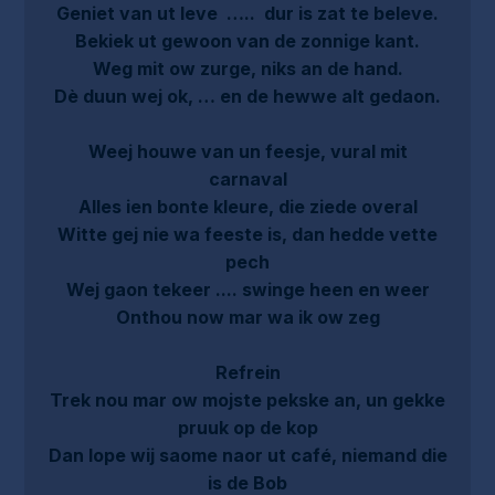
Geniet van ut leve ….. dur is zat te beleve.
Bekiek ut gewoon van de zonnige kant.
Weg mit ow zurge, niks an de hand.
Dè duun wej ok, … en de hewwe alt gedaon.
Weej houwe van un feesje, vural mit
carnaval
Alles ien bonte kleure, die ziede overal
Witte gej nie wa feeste is, dan hedde vette
pech
Wej gaon tekeer .... swinge heen en weer
Onthou now mar wa ik ow zeg
Refrein
Trek nou mar ow mojste pekske an, un gekke
pruuk op de kop
Dan lope wij saome naor ut café, niemand die
is de Bob