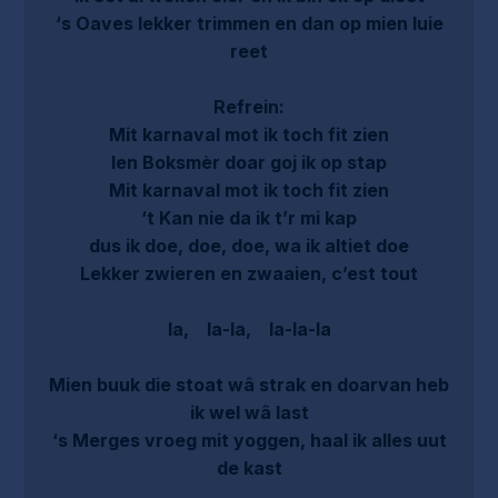
‘s Oaves lekker trimmen en dan op mien luie
reet
Refrein:
Mit karnaval mot ik toch fit zien
Ien Boksmèr doar goj ik op stap
Mit karnaval mot ik toch fit zien
‘t Kan nie da ik t’r mi kap
dus ik doe, doe, doe, wa ik altiet doe
Lekker zwieren en zwaaien, c’est tout
la, la-la, la-la-la
Mien buuk die stoat wâ strak en doarvan heb
ik wel wâ last
‘s Merges vroeg mit yoggen, haal ik alles uut
de kast