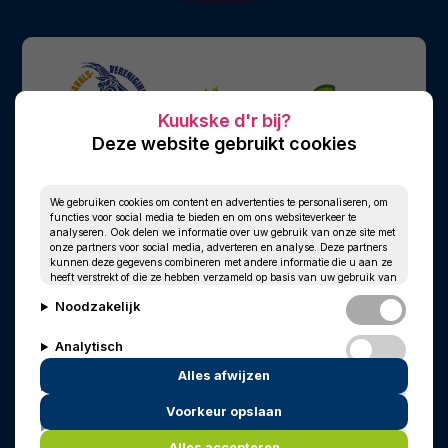
Deze website gebruikt cookies
We gebruiken cookies om content en advertenties te personaliseren, om
functies voor social media te bieden en om ons websiteverkeer te
analyseren. Ook delen we informatie over uw gebruik van onze site met
onze partners voor social media, adverteren en analyse. Deze partners
kunnen deze gegevens combineren met andere informatie die u aan ze
heeft verstrekt of die ze hebben verzameld op basis van uw gebruik van
hun services.
Noodzakelijk
Analytisch
Alles afwijzen
Personalisatie
Voorkeur opslaan
© 2010 - 2026
Privacy
Cookies
Marketing
In memoriam
Wim Kersten
Alles accepteren