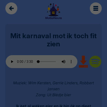
Mit karnaval mot ik toch fit
zien
Muziek: Wim Kersten, Gerrie Linders, Robbert
jansen
Zang: Ut Blèdje bier
Ik èet al wèken eier en ik bin ôk op dieet