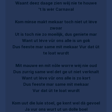
Waant deez daage zien wêj nie te houwe
't Is wèr Carnaval
Kom minse makt mekaar toch niet ut léve
zwoar
Ut is toch nie zo moeilijk, dus geniete mar
Want ut léve vür ons alle is un gok
Dus feeste mar same mit mekaar Vur dat üt
te loat wurdt
Mit mauwe en mit nöle worre wèj nie oud
Dus zurrig same wel det ge ut niet verknalt
Want ut léve vûr ons alle is zo kort
Dus feeste mar same mit mekaar
Vur dat üt te loat wurdt
Kom uut die luie stoel, ge kent wel dà gevoel
Ja vur ons wurt ut un dolle boel