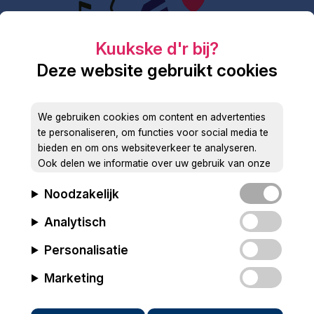
Deze website gebruikt cookies
We gebruiken cookies om content en advertenties
te personaliseren, om functies voor social media te
bieden en om ons websiteverkeer te analyseren.
Ook delen we informatie over uw gebruik van onze
site met onze partners voor social media, adverteren
Noodzakelijk
en analyse. Deze partners kunnen deze gegevens
combineren met andere informatie die u aan ze heeft
Analytisch
verstrekt of die ze hebben verzameld op basis van
uw gebruik van hun services.
Personalisatie
Marketing