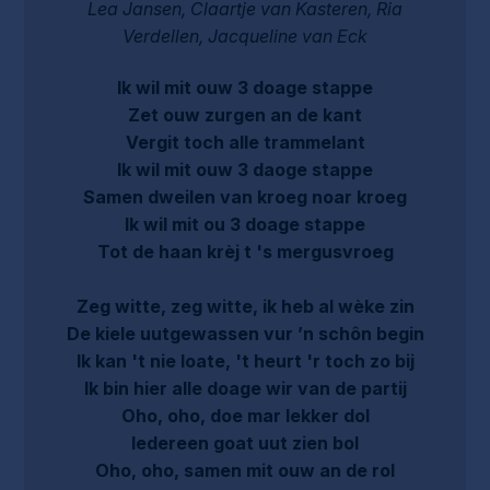
Lea Jansen, Claartje van Kasteren, Ria
Verdellen, Jacqueline van Eck
Ik wil mit ouw 3 doage stappe
Zet ouw zurgen an de kant
Vergit toch alle trammelant
Ik wil mit ouw 3 daoge stappe
Samen dweilen van kroeg noar kroeg
Ik wil mit ou 3 doage stappe
Tot de haan krèj t 's mergusvroeg
Zeg witte, zeg witte, ik heb al wèke zin
De kiele uutgewassen vur ’n schôn begin
Ik kan 't nie loate, 't heurt 'r toch zo bij
Ik bin hier alle doage wir van de partij
Oho, oho, doe mar lekker dol
Iedereen goat uut zien bol
Oho, oho, samen mit ouw an de rol