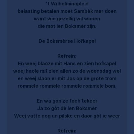
't Wïlhelminaplein
belasting betalen moet Sambèk mar doen
want wie gezellig wil wonen
die mot ien Boksmèr zijn.
De Boksmèrse Hofkapel
Refrein:
En weej blaoze mit Hans en zien hofkapel
weej haole mit zien allen zo de woensdag wel
en weej slaon er mit Jos op de grote trom
rommele rommele rommele rommele bom.
En wa gon ze toch tekeer
Ja zo gòt dè ien Boksmèr
Weej vatte nog un pilske en daor gòt ie weer
Refrein: