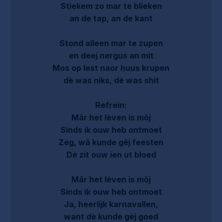
Stiekem zo mar te blieken
an de tap, an de kant
Stond alleen mar te zupen
en deej nergus an mit
Mos op lest naor huus krupen
dè was niks, dè was shit
Refrein:
Mâr het lèven is môj
Sinds ik ouw heb ontmoet
Zeg, wâ kunde gêj feesten
Dè zit ouw ien ut bloed
Mâr het lèven is môj
Sinds ik ouw heb ontmoet
Ja, heerlijk karnavallen,
want dè kunde gèj goed