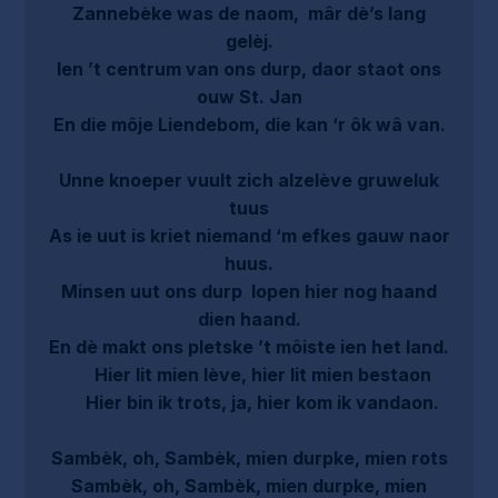
Zannebèke was de naom, mâr dè’s lang
gelèj.
Ien ’t centrum van ons durp, daor staot ons
ouw St. Jan
En die môje Liendebom, die kan ‘r ôk wâ van.
Unne knoeper vuult zich alzelève gruweluk
tuus
As ie uut is kriet niemand ‘m efkes gauw naor
huus.
Minsen uut ons durp lopen hier nog haand
dien haand.
En dè makt ons pletske ’t môiste ien het land.
Hier lit mien lève, hier lit mien bestaon
Hier bin ik trots, ja, hier kom ik vandaon.
Sambèk, oh, Sambèk, mien durpke, mien rots
Sambèk, oh, Sambèk, mien durpke, mien