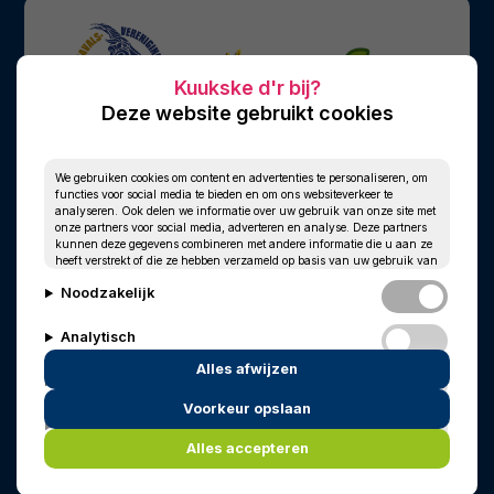
Deze website gebruikt cookies
We gebruiken cookies om content en advertenties te personaliseren, om
functies voor social media te bieden en om ons websiteverkeer te
analyseren. Ook delen we informatie over uw gebruik van onze site met
onze partners voor social media, adverteren en analyse. Deze partners
kunnen deze gegevens combineren met andere informatie die u aan ze
heeft verstrekt of die ze hebben verzameld op basis van uw gebruik van
hun services.
Noodzakelijk
Analytisch
Alles afwijzen
Personalisatie
Voorkeur opslaan
© 2010 - 2026
Privacy
Cookies
Marketing
In memoriam
Wim Kersten
Alles accepteren
Powered by