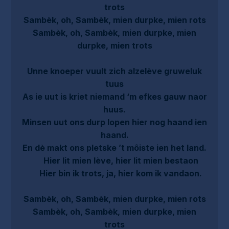
trots
Sambèk, oh, Sambèk, mien durpke, mien rots
Sambèk, oh, Sambèk, mien durpke, mien
durpke, mien trots
Unne knoeper vuult zich alzelève gruweluk
tuus
As ie uut is kriet niemand ‘m efkes gauw naor
huus.
Minsen uut ons durp lopen hier nog haand ien
haand.
En dè makt ons pletske ’t môiste ien het land.
Hier lit mien lève, hier lit mien bestaon
Hier bin ik trots, ja, hier kom ik vandaon.
Sambèk, oh, Sambèk, mien durpke, mien rots
Sambèk, oh, Sambèk, mien durpke, mien
trots