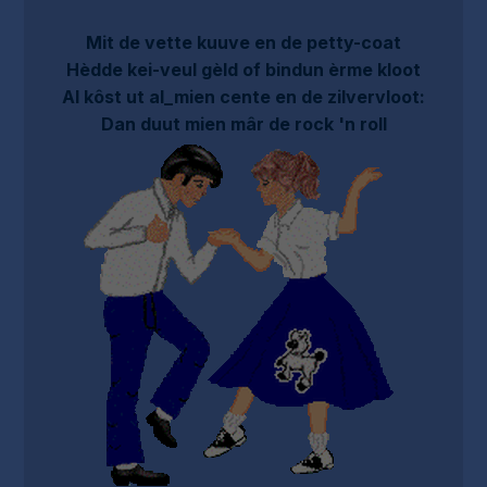
Mit de vette kuuve en de petty-coat
Hèdde kei-veul gèld of bindun èrme kloot
Al kôst ut al_mien cente en de zilvervloot:
Dan duut mien mâr de rock 'n roll