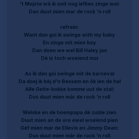
't Mojste wâ ik ooit nog iefkes zinge woi:
Dan duut mien mar de rock 'n roll
refrein:
Want dan goi ik swinge with my baby
En zinge mit mien boy
Dan doen we wel Bill Haley jao
Dè is toch woeiend moi
As ik dan goi swinge mit de karneval
Da doej ik bèj d'n Bessem en ôk ien de hal
Alle Geite-bokke komme uut de stal:
Dus duut mien mâr de rock 'n roll
Wèlske en de hoempapa dè zulde zien
Duut mien an de ore ewel woeiend pien
Gèf mien mar de Ellevis en Jimmy Dean:
Dus duut mien mâr de rock 'n roll