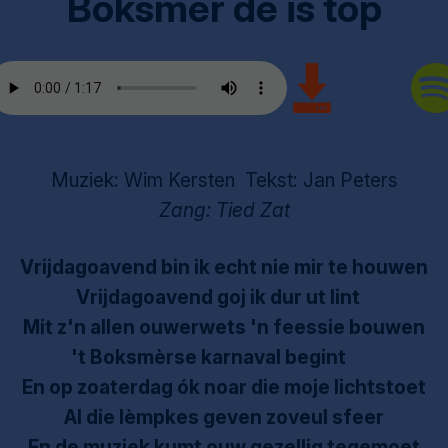
Boksmèr dè is top
Muziek: Wim Kersten Tekst: Jan Peters
Zang: Tied Zat
Vrijdagoavend bin ik echt nie mir te houwen
Vrijdagoavend goj ik dur ut lint
Mit z'n allen ouwerwets 'n feessie bouwen
't Boksmèrse karnaval begint
En op zoaterdag ók noar die moje lichtstoet
Al die lèmpkes geven zoveul sfeer
En de muziek kumt ouw gezellig tegemoet