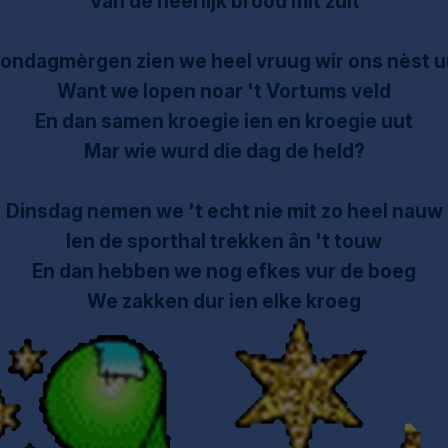
Van dè heerlijk brood mit zult
ondagmèrgen zien we heel vruug wir ons nèst u
Want we lopen noar 't Vortums veld
En dan samen kroegie ien en kroegie uut
Mar wie wurd die dag de held?
Dinsdag nemen we 't echt nie mit zo heel nauw
Ien de sporthal trekken ân 't touw
En dan hebben we nog efkes vur de boeg
We zakken dur ien elke kroeg