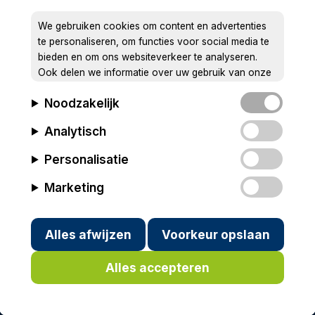
We gebruiken cookies om content en advertenties
te personaliseren, om functies voor social media te
bieden en om ons websiteverkeer te analyseren.
Ook delen we informatie over uw gebruik van onze
site met onze partners voor social media, adverteren
Noodzakelijk
en analyse. Deze partners kunnen deze gegevens
combineren met andere informatie die u aan ze heeft
Analytisch
verstrekt of die ze hebben verzameld op basis van
uw gebruik van hun services.
Personalisatie
Marketing
Alles afwijzen
Voorkeur opslaan
Alles accepteren
ivacy
Cookies
In memoriam
Wim Kersten