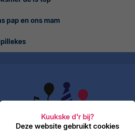
s pap en ons mam
pillekes
Deze website gebruikt cookies