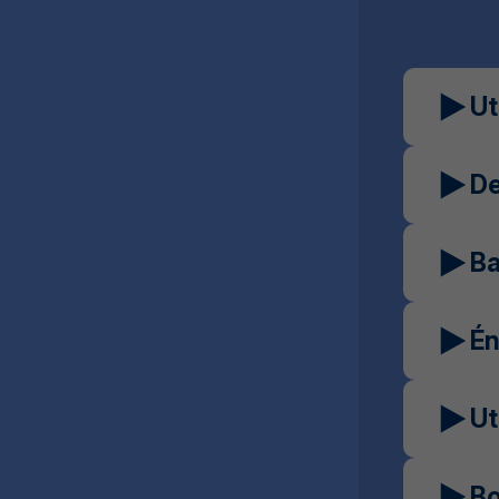
Ut
De
Ba
Én
Ut
Bo