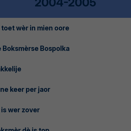
2004-2005
 toet wèr in mien oore
 Boksmèrse Bospolka
kkelije
ne keer per jaor
 is wer zover
ksmèr dè is top