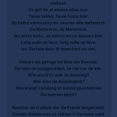
mekaor.
Zo gut dè al eeuwe elluk jaor.
Twee mikke, twee fuste bier.
Un halve vèrkuskop en zeuven elle metworst.
De Metworst, de Metworst.
Ien witte boks, un koltrui en un blauwe kiel.
Lang zulle ze lève, lang zulle ze lève.
Ien Vortum daor lit mien hart en ziel.
Gebore en getoge en lève ien Boxmèr.
Dè zien de jonggezellen, ze rije vur de eer.
Wie wurd t’r wer de kunning?
Wie wint de kunningsrit?
Wie kriegt vandaog ut kunningsschild ien
Vortum ien bezit?
Koester de tradisie dur de Freule iengesteld.
Zonder Aleida was ut stil ien ’t Vortums veld.