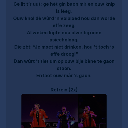
Ge lit t’r uut: ge hèt gin baon mir en ouw knip
is lèèg.
Ouw knol dè wûrd ’n volbloed nou dan worde
effe zèèg.
Al wèken lôpte nou alwir bij unne
psiecholoog.
Die zèt: “Je moet niet drinken, hou ’t toch ‘s
effe droog!”
Dan wûrt ’t tiet um op ouw bije bène te gaon
staon.
En laot ouw mâr ’s gaon.
Refrein (2x)