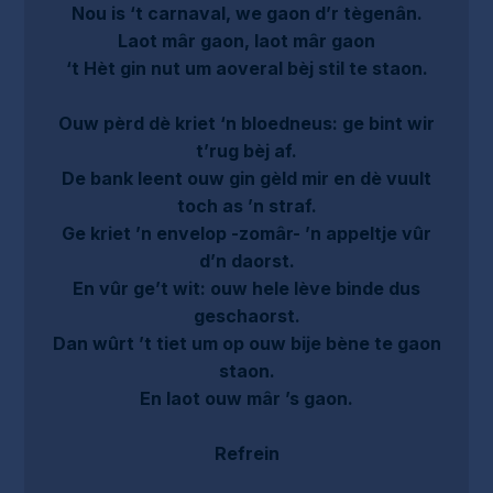
Nou is ‘t carnaval, we gaon d’r tègenân.
Laot mâr gaon, laot mâr gaon
‘t Hèt gin nut um aoveral bèj stil te staon.
Ouw pèrd dè kriet ‘n bloedneus: ge bint wir
t’rug bèj af.
De bank leent ouw gin gèld mir en dè vuult
toch as ’n straf.
Ge kriet ’n envelop -zomâr- ’n appeltje vûr
d’n daorst.
En vûr ge’t wit: ouw hele lève binde dus
geschaorst.
Dan wûrt ’t tiet um op ouw bije bène te gaon
staon.
En laot ouw mâr ’s gaon.
Refrein