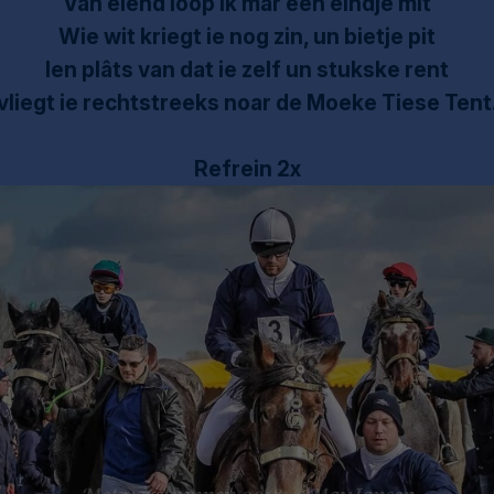
Van elènd loop ik mâr een eindje mit
Wie wit kriegt ie nog zin, un bietje pit
Ien plâts van dat ie zelf un stukske rent
vliegt ie rechtstreeks noar de Moeke Tiese Tent
Refrein 2x