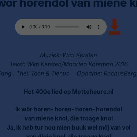
 wôr horendol van miene k
Muziek: Wim Kersten
Tekst: Wim Kersten/Maarten Kateman 2016
Zang : Thei, Toon & Tienus Opname: RochusBerg
Het 400e lied op Motteheure.nl
Ik wôr horen- horen- horen- horendol
van miene knol, die troage knol
Ja, ik heb tur nou mien buuk wel môj van vol
van dieje knol, die troage knol