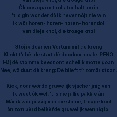
Ôk ons opa mit rollator halt um in
't Is gin wonder dâ ik never nôjt nie win
Ik wôr horen- horen- horen- horendol
van dieje knol, die troage knol
Stôj ik doar ien Vortum mit dè kreng
Klinkt t’r bèj de start dè doodnormoale: PENG
Hâj dè stomme beest ontiechelijk motte goan
Nee, wâ duut dè kreng: Dè blieft t’r zomâr stoan.
Kiek, doar wôrde gruwelijk sjacherijnig van
Ik weet ôk wel: ’t Is nie jullie pakkie ân
Mâr ik wôr pissig van die slome, troage knol
ân zo’n pèrd belèèfde gruwelijk wennig lol