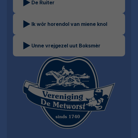
De Ruiter
Ik wôr horendol van miene knol
Unne vrejgezel uut Boksmèr